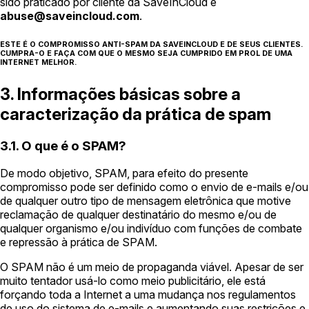
sido praticado por cliente da SaveInCloud é
abuse@saveincloud.com
.
ESTE É O COMPROMISSO ANTI-SPAM DA SAVEINCLOUD E DE SEUS CLIENTES.
CUMPRA-O E FAÇA COM QUE O MESMO SEJA CUMPRIDO EM PROL DE UMA
INTERNET MELHOR.
3. Informações básicas sobre a
caracterização da prática de spam
3.1. O que é o SPAM?
De modo objetivo, SPAM, para efeito do presente
compromisso pode ser definido como o envio de e-mails e/ou
de qualquer outro tipo de mensagem eletrônica que motive
reclamação de qualquer destinatário do mesmo e/ou de
qualquer organismo e/ou indivíduo com funções de combate
e repressão à prática de SPAM.
O SPAM não é um meio de propaganda viável. Apesar de ser
muito tentador usá-lo como meio publicitário, ele está
forçando toda a Internet a uma mudança nos regulamentos
de uso do sistema de e-mails e aumentando suas restrições e