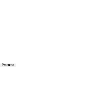
Português
English
Español
Login
Começar agora
Produtos