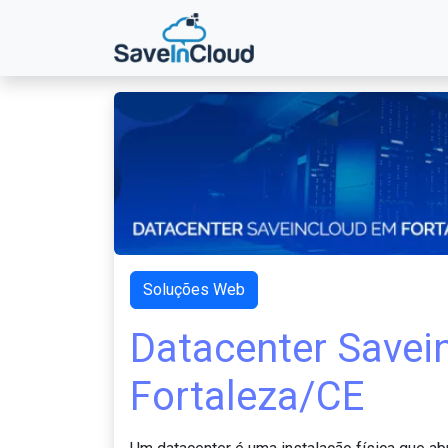
Soluções Web
Datacenter Savei
Fortaleza/CE