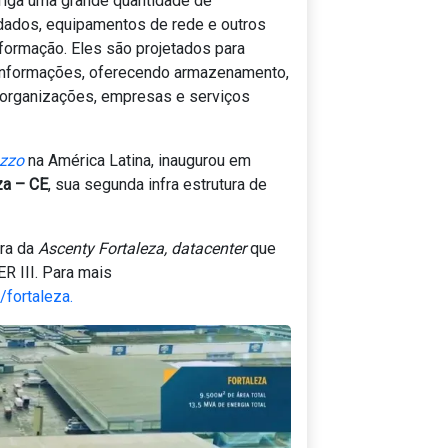
briga uma grande quantidade de
dados, equipamentos de rede e outros
formação. Eles são projetados para
 informações, oferecendo armazenamento,
 organizações, empresas e serviços
ozzo
na América Latina, inaugurou em
za – CE
, sua segunda infra estrutura de
ura da
Ascenty Fortaleza, datacenter
que
ER III. Para mais
/fortaleza.