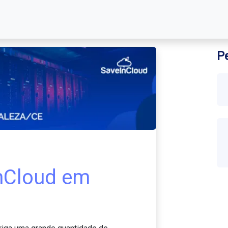
P
nCloud em