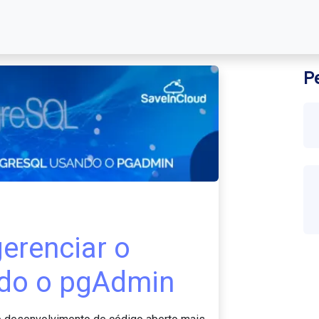
P
erenciar o
do o pgAdmin