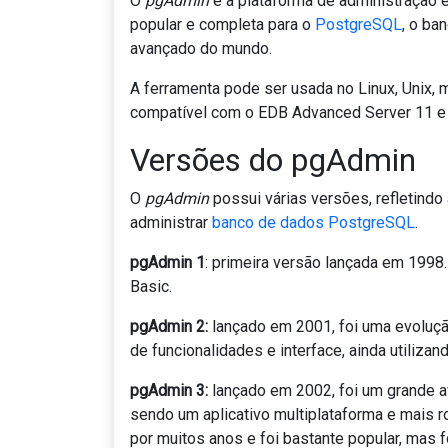
O
pgAdmin
é a plataforma de administração 
popular e completa para o
PostgreSQL
, o ba
avançado do mundo.
A ferramenta pode ser usada no
Linux, Unix
compatível com o
EDB Advanced Server 11 e 
Versões do pgAdmin
O
pgAdmin
possui várias versões, refletindo
administrar
banco de dados PostgreSQL
.
pgAdmin 1
: primeira versão lançada em 1998
Basic.
pgAdmin 2:
lançado em 2001, foi uma evoluçã
de funcionalidades e interface, ainda utilizan
pgAdmin 3:
lançado em 2002, foi um grande a
sendo um aplicativo multiplataforma e mais 
por muitos anos e foi bastante popular, mas 