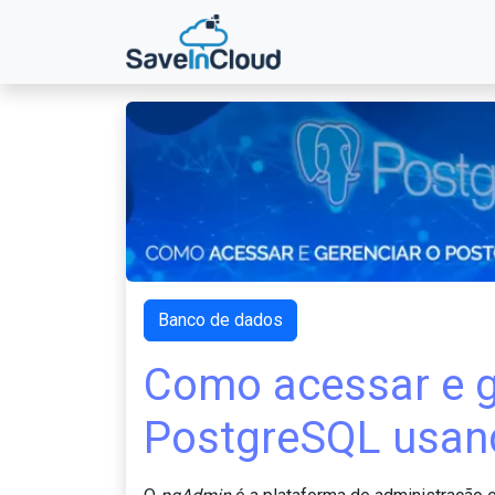
Banco de dados
Como acessar e g
PostgreSQL usan