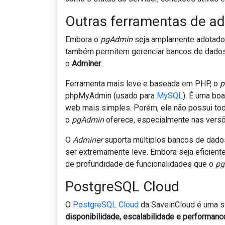
Outras ferramentas de ad
Embora o
pgAdmin
seja amplamente adotado,
também permitem gerenciar bancos de dado
o
Adminer
.
Ferramenta mais leve e baseada em PHP, o
p
phpMyAdmin (usado para
MySQL
). É uma bo
web mais simples. Porém, ele não possui tod
o
pgAdmin
oferece, especialmente nas versõ
O
Adminer
suporta múltiplos bancos de dad
ser extremamente leve. Embora seja eficient
de profundidade de funcionalidades que o
pg
PostgreSQL Cloud
O
PostgreSQL Cloud
da SaveinCloud é uma s
disponibilidade, escalabilidade e performanc