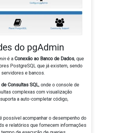
ades do pgAdmin
min
é a
Conexão ao Banco de Dados
, que
dores PostgreSQL que já existem, sendo
 servidores e bancos.
 de Consultas SQL
, onde o console de
sultas complexas com visualização
suporta a auto-completar código,
é possível acompanhar o desempenho do
ds e relatórios que fornecem informações
e tempo de execução de queries.