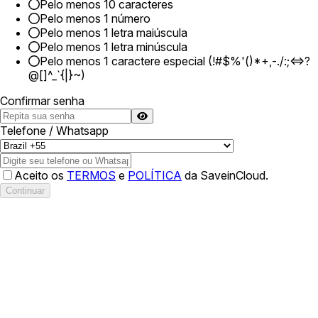
Pelo menos 10 caracteres
Pelo menos 1 número
Pelo menos 1 letra maiúscula
Pelo menos 1 letra minúscula
Pelo menos 1 caractere especial (!#$%'()*+,-./:;<=>?
@[]^_`{|}~)
Confirmar senha
Telefone / Whatsapp
Aceito os
TERMOS
e
POLÍTICA
da SaveinCloud.
Continuar