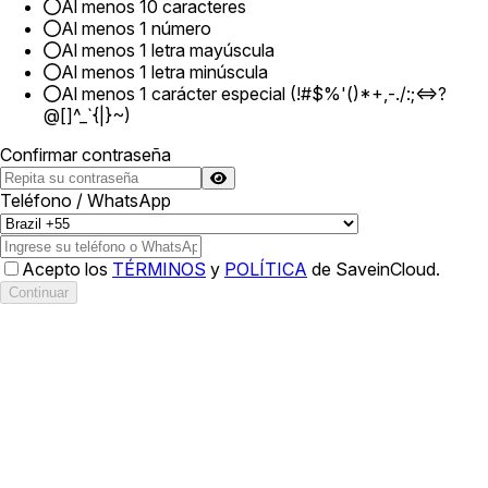
Al menos 10 caracteres
Al menos 1 número
Al menos 1 letra mayúscula
Al menos 1 letra minúscula
Al menos 1 carácter especial (!#$%'()*+,-./:;<=>?
@[]^_`{|}~)
Confirmar contraseña
Teléfono / WhatsApp
Acepto los
TÉRMINOS
y
POLÍTICA
de SaveinCloud.
Continuar